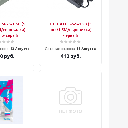
SP-5-1.5G (5
EXEGATE SP-5-1.5B (5
M/евровилка)
роз/1.5M/евровилка)
ло-серый
черный
ывоза:
13 Августа
Дата самовывоза:
13 Августа
0
руб.
410
руб.