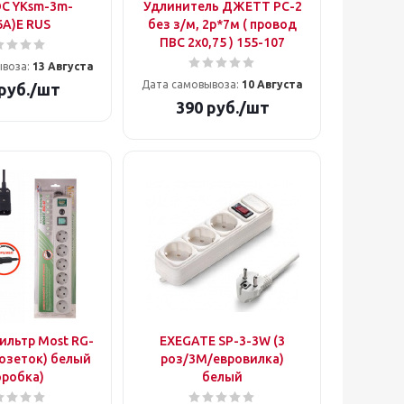
С YKsm-3m-
Удлинитель ДЖЕТТ РС-2
6A)E RUS
без з/м, 2р*7м ( провод
ПВС 2х0,75 ) 155-107
ывоза:
13 Августа
Дата самовывоза:
10 Августа
руб.
/шт
390
руб.
/шт
ильтр Most RG-
EXEGATE SP-3-3W (3
 розеток) белый
роз/3M/евровилка)
оробка)
белый