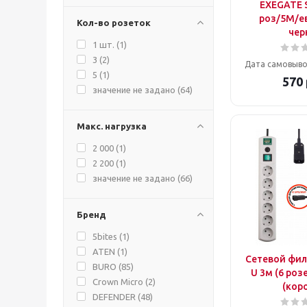
EXEGATE S
PowerCom (
4
)
роз/5М/е
Кол-во розеток
POWERCUBE (
24
)
чер
PROCONNECT (
4
)
1 шт. (
1
)
SMARTBUY (
9
)
3 (
2
)
Дата самовыво
UNIVERSAL (
2
)
5 (
1
)
570
ZIS (
27
)
значение не задано (
64
)
ГАРНИЗОН (
5
)
ДЖЕТТ (
3
)
Макс. нагрузка
КОСМОС (
5
)
РЕСУРС (
1
)
2 000 (
1
)
ЮНИВОЛЬТ (
6
)
2 200 (
1
)
значение не задано (
66
)
Бренд
5bites (
1
)
ATEN (
1
)
Сетевой фил
BURO (
85
)
U 3м (6 роз
Crown Micro (
2
)
(кор
DEFENDER (
48
)