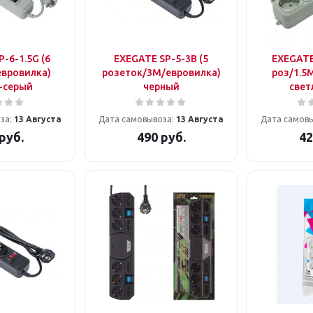
-6-1.5G (6
EXEGATE SP-5-3B (5
EXEGATE 
евровилка)
розеток/3M/евровилка)
роз/1.5
-серый
черный
свет
за:
13 Августа
Дата самовывоза:
13 Августа
Дата самов
руб.
490
руб.
42