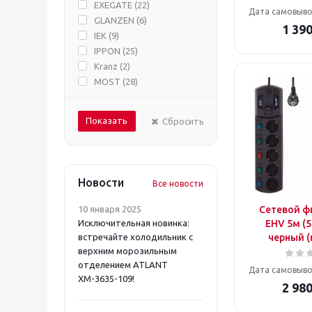
EXEGATE (
22
)
Дата самовыво
GLANZEN (
6
)
1 39
IEK (
9
)
IPPON (
25
)
Kranz (
2
)
MOST (
28
)
NO NAME (
3
)
NONAME (
1
)
Сбросить
PC PET (
6
)
PERFEO (
5
)
PHILIPS (
1
)
Pilot (
48
)
Новости
Все новости
Power Cube (
5
)
PowerCom (
4
)
10 января 2025
Сетевой ф
POWERCUBE (
24
)
Исключительная новинка:
EHV 5м (5
PROCONNECT (
4
)
встречайте холодильник с
черный (
SMARTBUY (
9
)
верхним морозильным
отделением ATLANT
UNIVERSAL (
2
)
Дата самовыво
ХМ-3635-109!
ZIS (
27
)
2 98
ГАРНИЗОН (
5
)
ДЖЕТТ (
3
)