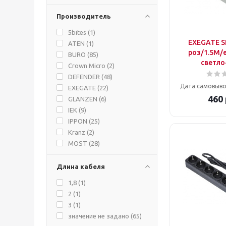
Производитель
5bites (
1
)
EXEGATE SP
ATEN (
1
)
роз/1.5M/
BURO (
85
)
светло
Crown Micro (
2
)
DEFENDER (
48
)
Дата самовыво
EXEGATE (
22
)
460
GLANZEN (
6
)
IEK (
9
)
IPPON (
25
)
Kranz (
2
)
MOST (
28
)
No Name (
3
)
NONAME (
1
)
Длина кабеля
PC PET (
6
)
1,8 (
1
)
PERFEO (
5
)
2 (
1
)
PHILIPS (
1
)
3 (
1
)
Pilot (
48
)
значение не задано (
65
)
Power Cube (
5
)