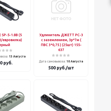
SP-5-1.8B (5
Удлинитель ДЖЕТТ РС-3
M/евровилка)
с заземлением, 3р*7м (
ерный
ПВС 3*0,75 ) (25шт) 155-
637
ывоза:
13 Августа
Дата самовывоза:
10 Августа
0
руб.
500
руб.
/шт