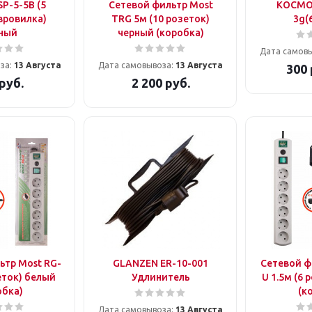
P-5-5B (5
Сетевой фильтр Most
КОСМО
вровилка)
TRG 5м (10 розеток)
3g(
ный
черный (коробка)
Дата самов
за:
13 Августа
Дата самовывоза:
13 Августа
300
руб.
2 200
руб.
ьтр Most RG-
GLANZEN ER-10-001
Сетевой ф
еток) белый
Удлинитель
U 1.5м (6
обка)
(к
Дата самовывоза:
13 Августа