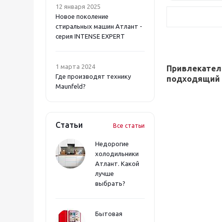
12 января 2025
КОСМОС (
5
)
Новое поколение
РЕСУРС (
1
)
стиральных машин Атлант -
ЮНИВОЛЬТ (
6
)
серия INTENSE EXPERT
1 марта 2024
Привлекатель
Где производят технику
подходящий с
Maunfeld?
Статьи
Все статьи
Недорогие
холодильники
Атлант. Какой
лучше
выбрать?
Бытовая