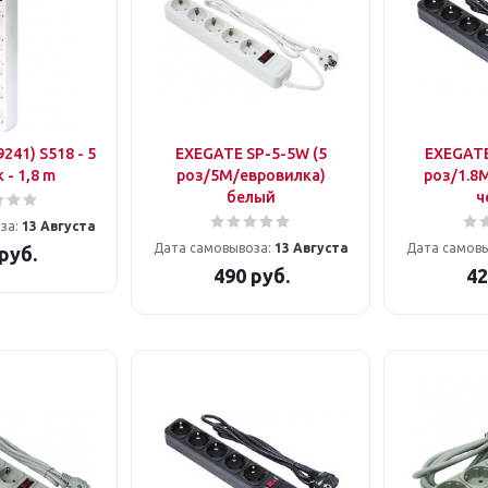
241) S518 - 5
EXEGATE SP-5-5W (5
EXEGATE 
 - 1,8 m
роз/5М/евровилка)
роз/1.8
белый
ч
за:
13 Августа
Дата самовывоза:
13 Августа
Дата самов
руб.
490
руб.
42