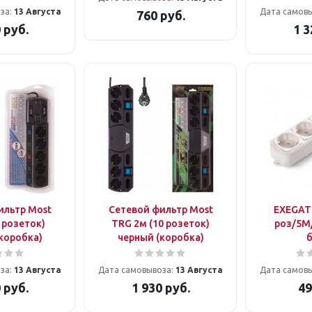
за:
13 Августа
Дата самов
760
руб.
0
руб.
1 3
ильтр Most
Сетевой фильтр Most
EXEGATE
 розеток)
TRG 2м (10 розеток)
роз/5M
коробка)
черный (коробка)
за:
13 Августа
Дата самовывоза:
13 Августа
Дата самов
0
руб.
1 930
руб.
49