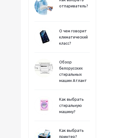
отпариватель?
О чем говорит
климатический
класс?
Обзор
белорусских
стиральных
машин Атлант
Как выбрать
стиральную
машину?
Как выбрать
принтер?