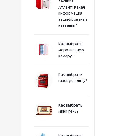
техника
Атлант! Какая
информация
зашифрована в
названии?
Как выбрать
морозильную
камеру?
Как выбрать
газовую плиту?
Как выбрать
мини печь?
Как выбрать