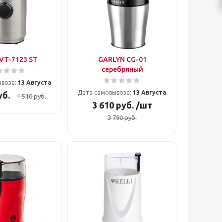
VT-7123 ST
GARLYN CG-01
серебряный
ывоза:
13 Августа
Дата самовывоза:
13 Августа
б.
1 510
руб.
3 610
руб.
/шт
3 790
руб.