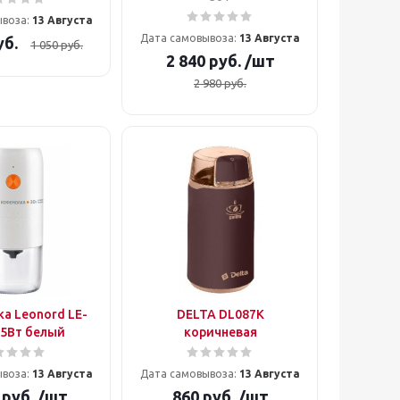
ывоза:
13 Августа
Дата самовывоза:
13 Августа
б.
1 050
руб.
2 840
руб.
/шт
2 980
руб.
а Leonord LE-
DELTA DL087K
25Вт белый
коричневая
ывоза:
13 Августа
Дата самовывоза:
13 Августа
руб.
/шт
860
руб.
/шт