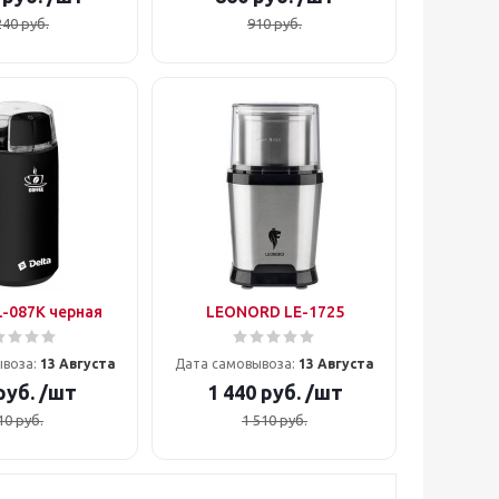
240
руб.
910
руб.
-087К черная
LEONORD LE-1725
ывоза:
13 Августа
Дата самовывоза:
13 Августа
руб.
/шт
1 440
руб.
/шт
10
руб.
1 510
руб.