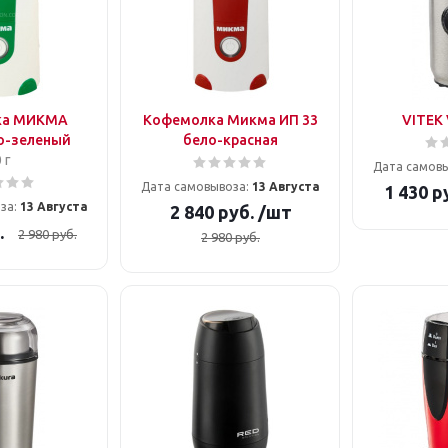
ка МИКМА
Кофемолка Микма ИП 33
VITEK 
о-зеленый
бело-красная
 г
Дата самов
Дата самовывоза:
13 Августа
1 430
ру
за:
13 Августа
2 840
руб.
/шт
.
2 980
руб.
2 980
руб.