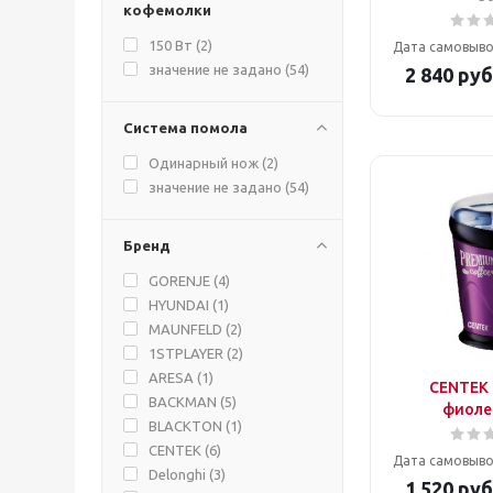
кофемолки
SAKURA (
2
)
VITEK (
5
)
150 Вт (
2
)
Дата самовыво
Zigmund & Shtain (
2
)
значение не задано (
54
)
2 840
руб
Zigmund&Shtain (
1
)
ВАСИЛИСА (
2
)
Система помола
МИКМА (
5
)
Одинарный нож (
2
)
значение не задано (
54
)
Бренд
GORENJE (
4
)
HYUNDAI (
1
)
MAUNFELD (
2
)
1STPLAYER (
2
)
ARESA (
1
)
CENTEK 
BACKMAN (
5
)
фиоле
BLACKTON (
1
)
CENTEK (
6
)
Дата самовыво
Delonghi (
3
)
1 520
руб