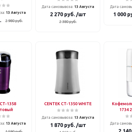
Дата самовывоза:
13 Августа
Дата самов
за:
13 Августа
2 270
руб.
/шт
1 000
ру
.
2 980
руб.
2 380
руб.
CT-1358
CENTEK CT-1350 WHITE
Кофемолк
товый
1734 
Дата самовывоза:
13 Августа
за:
13 Августа
Дата самов
1 870
руб.
/шт
.
2 140
1 590
руб.