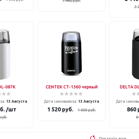
1 960
руб.
2 
DL-087К
CENTEK CT-1360 черный
DELTA DL
за:
13 Августа
Дата самовывоза:
13 Августа
Дата самов
б.
/шт
1 520
руб.
860
1 600
руб.
руб.
9
Показать еще