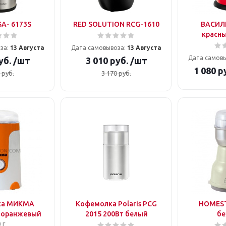
A- 6173S
RED SOLUTION RCG-1610
ВАСИЛ
красны
за:
13 Августа
Дата самовывоза:
13 Августа
Дата самов
уб.
/шт
3 010
руб.
/шт
1 080
ру
руб.
3 170
руб.
ка МИКМА
Кофемолка Polaris PCG
HOMEST
-оранжевый
2015 200Вт белый
б
 г