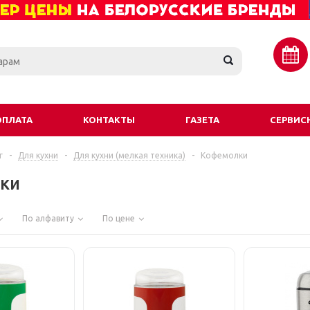
ОПЛАТА
КОНТАКТЫ
ГАЗЕТА
СЕРВИС
г
-
Для кухни
-
Для кухни (мелкая техника)
-
Кофемолки
ки
По алфавиту
По цене