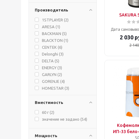
Производитель
SAKURA S
1STPLAYER (
2
)
ARESA (
1
)
Дата самовыво
BACKMAN (
5
)
2 030
р
BLACKTON (
1
)
2 140
CENTEK (
6
)
Delonghi (
3
)
DELTA (
5
)
ENERGY (
3
)
GARLYN (
2
)
GORENJE (
4
)
HOMESTAR (
3
)
HYUNDAI (
1
)
KELLI (
12
)
Вместимость
LEONORD (
3
)
60 г (
2
)
MARTA (
2
)
значение не задано (
54
)
MAUNFELD (
2
)
Кофемол
POLARIS (
3
)
ИП-33 бело
Мощность
RED SOLUTION (
1
)
50