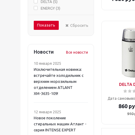
DELTA (
5
)
ENERGY (
3
)
GARLYN (
2
)
HOMESTAR (
3
)
Сбросить
KELLI (
12
)
LEONORD (
3
)
MARTA (
2
)
POLARIS (
3
)
Новости
Все новости
RED SOLUTION (
1
)
SAKURA (
2
)
10 января 2025
VITEK (
5
)
Исключительная новинка:
Zigmund & Shtain (
2
)
встречайте холодильник с
Zigmund&Shtain (
1
)
верхним морозильным
DELTA 
отделением ATLANT
ВАСИЛИСА (
2
)
ХМ-3635-109!
МИКМА (
5
)
Дата самовыво
860
ру
12 января 2025
910
Новое поколение
стиральных машин Атлант -
серия INTENSE EXPERT