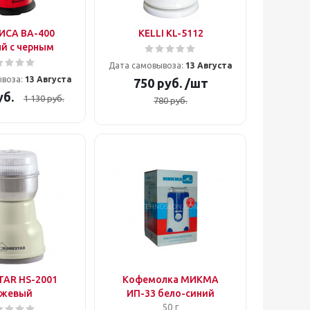
ИСА ВА-400
KELLI KL-5112
й с черным
Дата самовывоза:
13 Августа
ывоза:
13 Августа
750
руб.
/шт
б.
1 130
руб.
780
руб.
AR HS-2001
Кофемолка МИКМА
ежевый
ИП-33 бело-синий
50 г