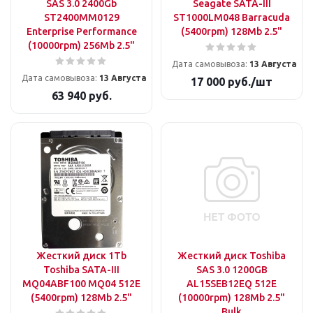
SAS 3.0 2400Gb
Seagate SATA-III
ST2400MM0129
ST1000LM048 Barracuda
Enterprise Performance
(5400rpm) 128Mb 2.5"
(10000rpm) 256Mb 2.5"
Дата самовывоза:
13 Августа
Дата самовывоза:
13 Августа
17 000
руб.
/шт
63 940
руб.
Жесткий диск 1Tb
Жесткий диск Toshiba
Toshiba SATA-III
SAS 3.0 1200GB
MQ04ABF100 MQ04 512E
AL15SEB12EQ 512E
(5400rpm) 128Mb 2.5"
(10000rpm) 128Mb 2.5"
Bulk