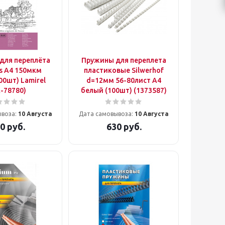
для переплёта
Пружины для переплета
s A4 150мкм
пластиковые Silwerhof
00шт) Lamirel
d=12мм 56-80лист A4
-78780)
белый (100шт) (1373587)
ывоза:
10 Августа
Дата самовывоза:
10 Августа
0
руб.
630
руб.