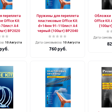
я переплета
Пружины для переплета
Обложки 
 Office Kit
пластиковые Office Kit
Office Ki
-70лист A4
d=14мм 91-110лист A4
(100шт
0шт) BP2020
черный (100шт) BP2040
Дата самов
за:
10 Августа
Дата самовывоза:
10 Августа
82
руб.
760
руб.