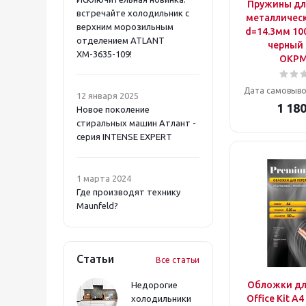
Пружины дл
встречайте холодильник с
металлически
верхним морозильным
d=14.3мм 10
отделением ATLANT
черный 
ХМ-3635-109!
OKPM
Дата самовыво
12 января 2025
1 18
Новое поколение
стиральных машин Атлант -
серия INTENSE EXPERT
1 марта 2024
Где производят технику
Maunfeld?
Статьи
Все статьи
Обложки дл
Недорогие
Office Kit A
холодильники