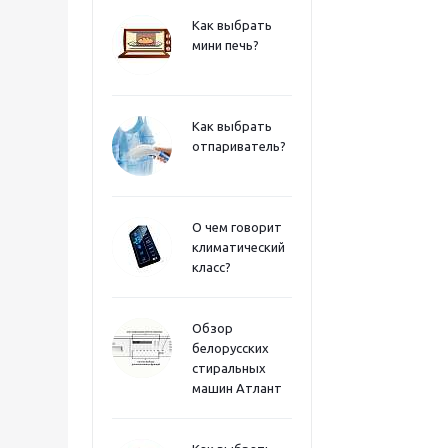
Как выбрать
мини печь?
Как выбрать
отпариватель?
О чем говорит
климатический
класс?
Обзор
белорусских
стиральных
машин Атлант