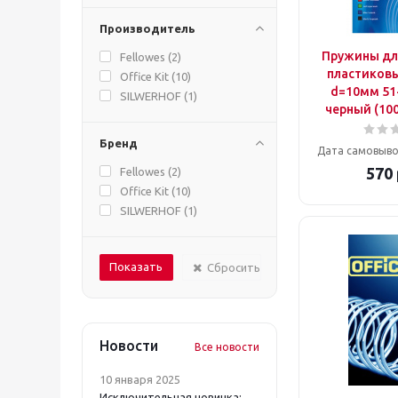
Производитель
Пружины дл
Fellowes (
2
)
пластиковые
Office Kit (
10
)
d=10мм 51
SILWERHOF (
1
)
черный (10
Бренд
Дата самовыво
570
Fellowes (
2
)
Office Kit (
10
)
SILWERHOF (
1
)
Сбросить
Новости
Все новости
10 января 2025
Исключительная новинка: