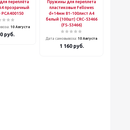
для переплёта
Пружины для переплета
t A4 прозрачный
пластиковые Fellowes
) PCA400150
d=14мм 81-100лист A4
белый (100шт) CRC-53466
(FS-53466)
ывоза:
10 Августа
0
руб.
Дата самовывоза:
10 Августа
1 160
руб.