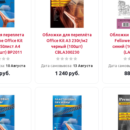
я переплета
Обложки для переплёта
Обложки 
 Office Kit
Office Kit A3 230г/м2
Fellowe
50лист A4
черный (100шт)
синий (1
шт) BP2011
CBLA300230
(LA
за:
10 Августа
Дата самовывоза:
13 Августа
Дата самов
руб.
1 240
руб.
88