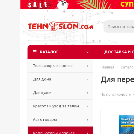
КАТАЛОГ
ДОСТАВКА И 
Телевизоры и прочее
Главная
-
Катало
Для пер
Для дома
Для кухни
По популярности
Красота и уход за телом
Автотовары
Компьютеры и прочее