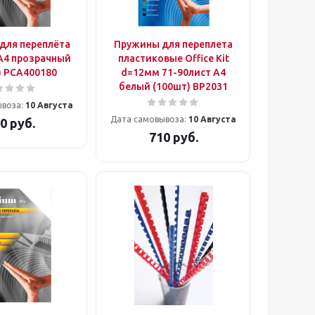
для переплёта
Пружины для переплета
t A4 прозрачный
пластиковые Office Kit
) PCA400180
d=12мм 71-90лист A4
белый (100шт) BP2031
ывоза:
10 Августа
Дата самовывоза:
10 Августа
0
руб.
710
руб.