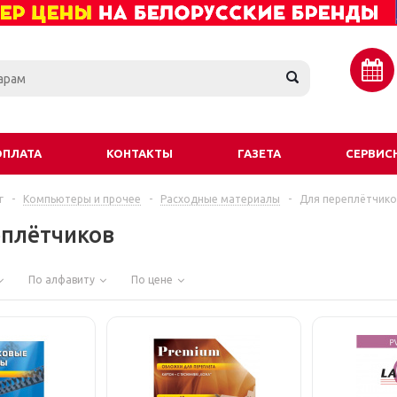
ОПЛАТА
КОНТАКТЫ
ГАЗЕТА
СЕРВИС
г
-
Компьютеры и прочее
-
Расходные материалы
-
Для переплётчико
еплётчиков
По алфавиту
По цене