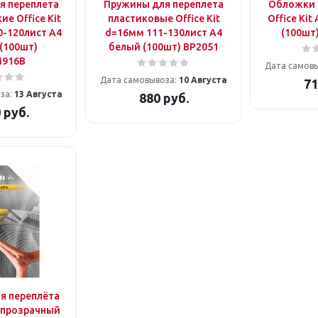
я переплета
Пружины для переплета
Обложки 
е Office Kit
пластиковые Office Kit
Office Ki
0-120лист A4
d=16мм 111-130лист A4
(100шт
(100шт)
белый (100шт) BP2051
916B
Дата самов
Дата самовывоза:
10 Августа
71
за:
13 Августа
880
руб.
0
руб.
я переплёта
4 прозрачный