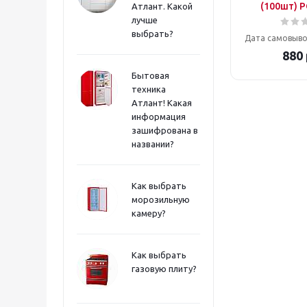
(100шт) 
Атлант. Какой
лучше
выбрать?
Дата самовыво
880
Бытовая
техника
Атлант! Какая
информация
зашифрована в
названии?
Как выбрать
морозильную
камеру?
Как выбрать
газовую плиту?