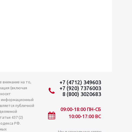
+7 (4712) 349603
 внимание на то,
+7 (920) 7376003
мация (включая
8 (800) 3020683
 носит
о информационный
является публичной
09:00-18:00 ПН-СБ
деляемой
10:00-17:00 ВС
атьи 437 (2)
кодекса РФ.
лных