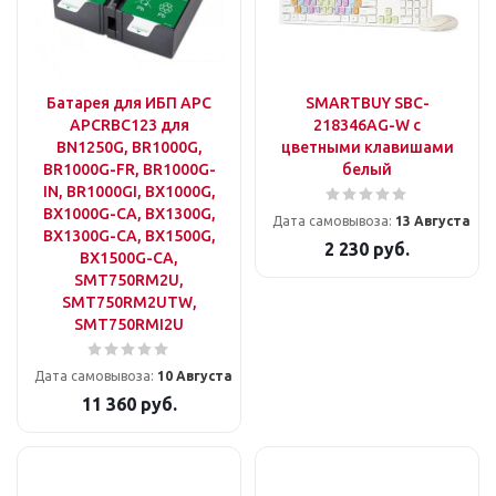
Батарея для ИБП APC
SMARTBUY SBC-
APCRBC123 для
218346AG-W с
BN1250G, BR1000G,
цветными клавишами
BR1000G-FR, BR1000G-
белый
IN, BR1000GI, BX1000G,
BX1000G-CA, BX1300G,
Дата самовывоза:
13 Августа
BX1300G-CA, BX1500G,
2 230
руб.
BX1500G-CA,
SMT750RM2U,
SMT750RM2UTW,
SMT750RMI2U
Дата самовывоза:
10 Августа
11 360
руб.