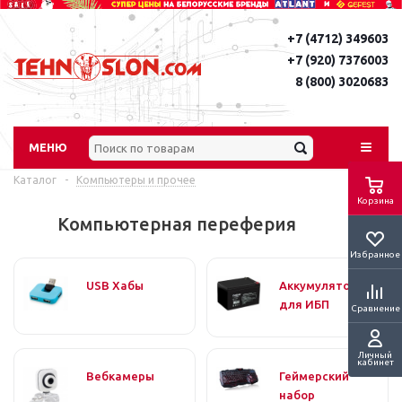
+7 (4712) 349603
+7 (920) 7376003
8 (800) 3020683
МЕНЮ
Каталог
-
Компьютеры и прочее
Корзина
Компьютерная переферия
Избранное
USB Хабы
Аккумуляторы
для ИБП
Сравнение
Личный
кабинет
Вебкамеры
Геймерский
набор