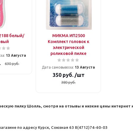
2188 белый/
МИКМА ИП2500
овый
Комплект головок к
электрической
роликовой пилке
за:
13 Августа
.
630
руб.
Дата самовывоза:
13 Августа
350
руб.
/шт
380
руб.
ческую пилку Шолль, смотря на отзывы и низкие цены интернет 
магазине по адресу Курск, Союзная 63 8(4712)74-60-03