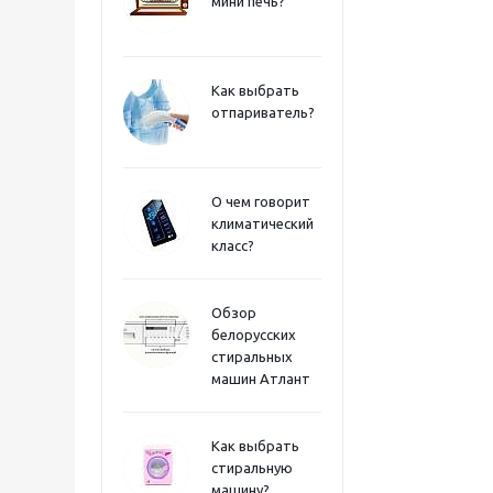
мини печь?
Как выбрать
отпариватель?
О чем говорит
климатический
класс?
Обзор
белорусских
стиральных
машин Атлант
Как выбрать
стиральную
машину?