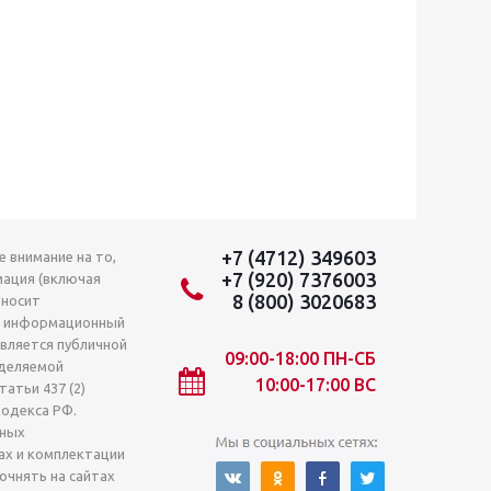
+7 (4712) 349603
 внимание на то,
+7 (920) 7376003
мация (включая
8 (800) 3020683
 носит
о информационный
является публичной
09:00-18:00 ПН-СБ
деляемой
10:00-17:00 ВС
атьи 437 (2)
кодекса РФ.
лных
ах и комплектации
очнять на сайтах