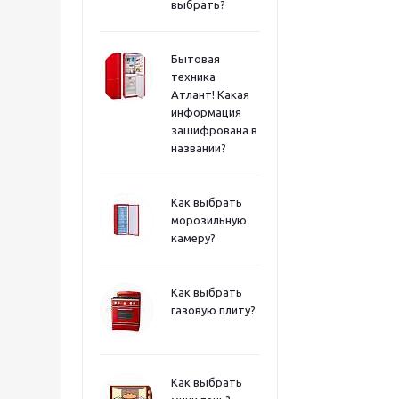
выбрать?
Бытовая
техника
Атлант! Какая
информация
зашифрована в
названии?
Как выбрать
морозильную
камеру?
Как выбрать
газовую плиту?
Как выбрать