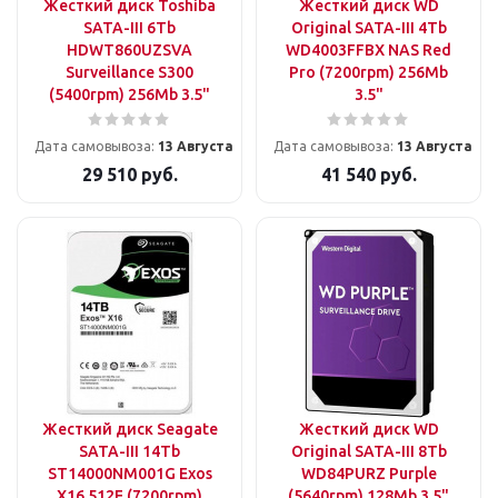
Жесткий диск Toshiba
Жесткий диск WD
SATA-III 6Tb
Original SATA-III 4Tb
HDWT860UZSVA
WD4003FFBX NAS Red
Surveillance S300
Pro (7200rpm) 256Mb
(5400rpm) 256Mb 3.5"
3.5"
Дата самовывоза:
13 Августа
Дата самовывоза:
13 Августа
29 510
руб.
41 540
руб.
Жесткий диск Seagate
Жесткий диск WD
SATA-III 14Tb
Original SATA-III 8Tb
ST14000NM001G Exos
WD84PURZ Purple
X16 512E (7200rpm)
(5640rpm) 128Mb 3.5"