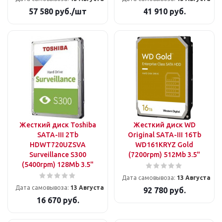
57 580
руб.
/шт
41 910
руб.
Жесткий диск Toshiba
Жесткий диск WD
SATA-III 2Tb
Original SATA-III 16Tb
HDWT720UZSVA
WD161KRYZ Gold
Surveillance S300
(7200rpm) 512Mb 3.5"
(5400rpm) 128Mb 3.5"
Дата самовывоза:
13 Августа
Дата самовывоза:
13 Августа
92 780
руб.
16 670
руб.