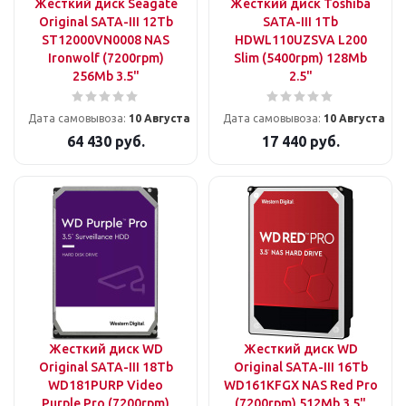
Жесткий диск Seagate
Жесткий диск Toshiba
Original SATA-III 12Tb
SATA-III 1Tb
ST12000VN0008 NAS
HDWL110UZSVA L200
Ironwolf (7200rpm)
Slim (5400rpm) 128Mb
256Mb 3.5"
2.5"
Дата самовывоза:
10 Августа
Дата самовывоза:
10 Августа
64 430
руб.
17 440
руб.
Жесткий диск WD
Жесткий диск WD
Original SATA-III 18Tb
Original SATA-III 16Tb
WD181PURP Video
WD161KFGX NAS Red Pro
Purple Pro (7200rpm)
(7200rpm) 512Mb 3.5"