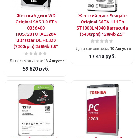
Жесткий диск WD
Жесткий диск Seagate
Original SAS 3.0 8Tb
Original SATA-III 1Tb
0B36400
ST1000LM048 Barracuda
HUS728T8TAL5204
(5400rpm) 128Mb 2.5"
Ultrastar DC HC320
(7200rpm) 256Mb 3.5"
Дата самовывоза:
10 Августа
17 410
руб.
Дата самовывоза:
13 Августа
59 620
руб.