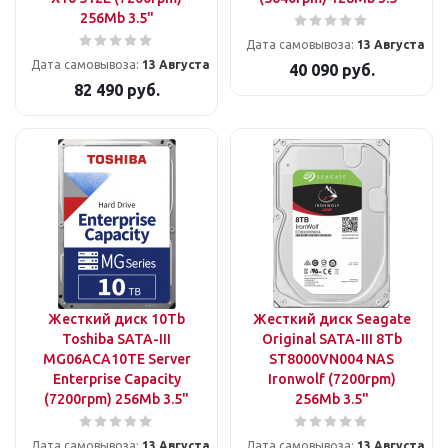
256Mb 3.5"
Дата самовывоза:
13 Августа
Дата самовывоза:
13 Августа
40 090
руб.
82 490
руб.
Жесткий диск 10Tb
Жесткий диск Seagate
Toshiba SATA-III
Original SATA-III 8Tb
MG06ACA10TE Server
ST8000VN004 NAS
Enterprise Capacity
Ironwolf (7200rpm)
(7200rpm) 256Mb 3.5"
256Mb 3.5"
Дата самовывоза:
13 Августа
Дата самовывоза:
13 Августа