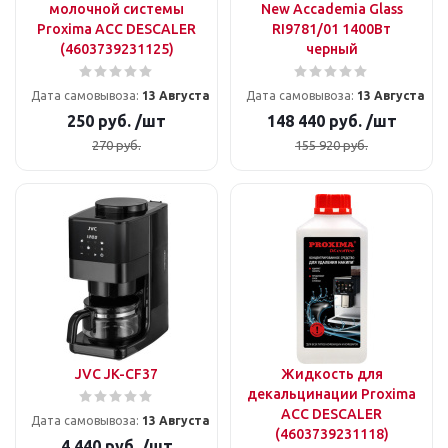
молочной системы
New Accademia Glass
Proxima ACC DESCALER
RI9781/01 1400Вт
(4603739231125)
черный
Дата самовывоза:
13 Августа
Дата самовывоза:
13 Августа
250
руб.
/шт
148 440
руб.
/шт
270
руб.
155 920
руб.
JVC JK-CF37
Жидкость для
декальцинации Proxima
ACC DESCALER
Дата самовывоза:
13 Августа
(4603739231118)
4 440
руб.
/шт