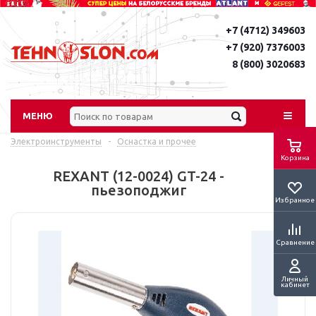
+7 (4712) 349603
+7 (920) 7376003
8 (800) 3020683
МЕНЮ
Электроинструменты
-
Оснастка и прочее
Корзина
REXANT (12-0024) GT-24 -
пьезоподжиг
Избранное
Сравнение
Личный
кабинет