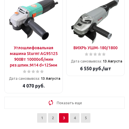
Углошлифовальная
ВИХРЬ УШМ-180/1800
машина Sturm! AG95125
900Вт 10000об/мин
Дата самовывоза:
13 Августа
рез.шпин.:M14 d=125мм
6 550
руб.
/шт
Дата самовывоза:
13 Августа
4 070
руб.
Показать еще
1
2
3
4
5