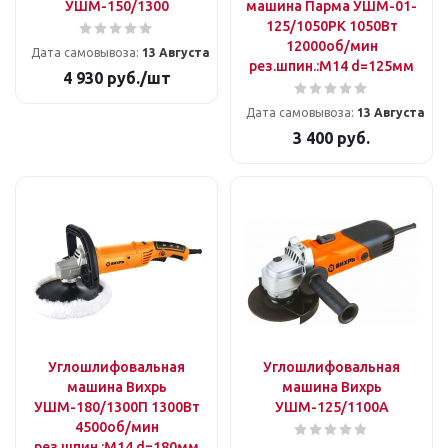
УШМ-150/1300
машина Парма УШМ-01-
125/1050РК 1050Вт
12000об/мин
Дата самовывоза:
13 Августа
рез.шпин.:M14 d=125мм
4 930
руб.
/шт
Дата самовывоза:
13 Августа
3 400
руб.
Углошлифовальная
Углошлифовальная
машина Вихрь
машина Вихрь
УШМ-180/1300П 1300Вт
УШМ-125/1100А
4500об/мин
рез.шпин.:M14 d=180мм