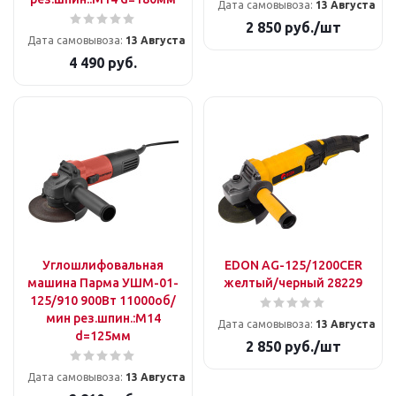
Дата самовывоза:
13 Августа
2 850
руб.
/шт
Дата самовывоза:
13 Августа
4 490
руб.
Углошлифовальная
EDON AG-125/1200CER
машина Парма УШМ-01-
желтый/черный 28229
125/910 900Вт 11000об/
мин рез.шпин.:M14
Дата самовывоза:
13 Августа
d=125мм
2 850
руб.
/шт
Дата самовывоза:
13 Августа