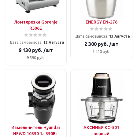
Ломтерезка Gorenje
ENERGY EN-276
R506E
Дата самовывоза:
13 Августа
Дата самовывоза:
13 Августа
2 300
руб.
/шт
9 130
руб.
/шт
2 410
руб.
9 590
руб.
Измельчитель Hyundai
АКСИНЬЯ КС-501
HFWD 10390 1л 390Вт
черный